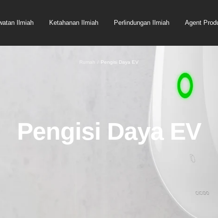
watan Ilmiah
Ketahanan Ilmiah
Perlindungan Ilmiah
Agent Prod
Rumah
Pengisi Daya EV
Pengisi Daya EV