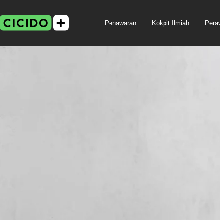
Langsung
ke
CICIDO
Penawaran
Kokpit Ilmiah
Pera
konten
Shop